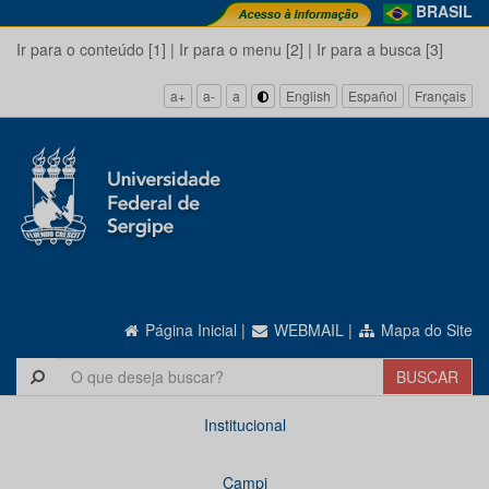
BRASIL
Ir para o conteúdo [1]
|
Ir para o menu [2]
|
Ir para a busca [3]
a+
a-
a
English
Español
Français
Página Inicial
|
WEBMAIL
|
Mapa do Site
Institucional
Campi