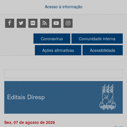
Acesso à informação
Facebook
Twitter
Flickr
RSS
Youtube
Instagram
Coronavírus
Comunidade interna
Ações afirmativas
Acessibilidade
Editais Diresp
Sex, 07 de agosto de 2026